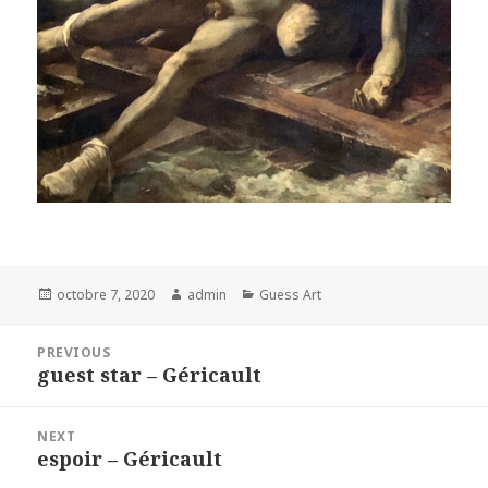
Posted
Author
Categories
octobre 7, 2020
admin
Guess Art
on
Navigation
PREVIOUS
de
guest star – Géricault
Previous
l’article
post:
NEXT
espoir – Géricault
Next
post: