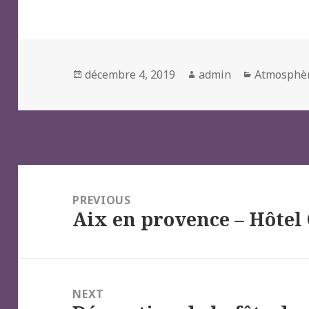
Posted
Author
Categorie
décembre 4, 2019
admin
Atmosphè
on
Navigation
de
PREVIOUS
Aix en provence – Hôte
l’article
Previous
post:
NEXT