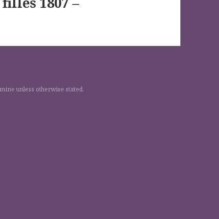
filles 1807 –
 mine unless otherwise stated.