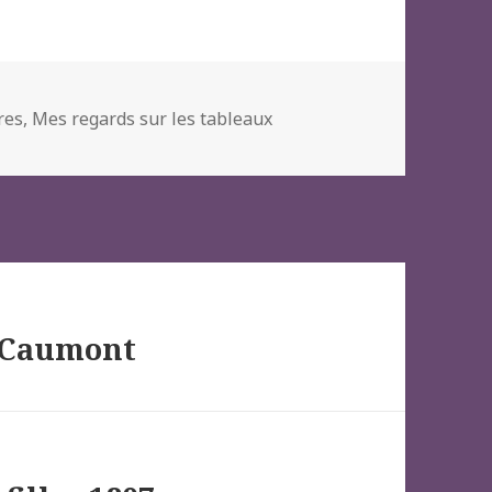
s
res
,
Mes regards sur les tableaux
l Caumont