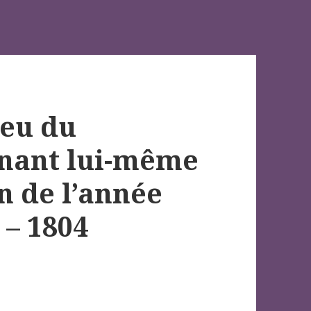
ieu du
inant lui-même
n de l’année
 – 1804