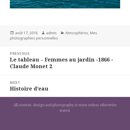
Posted
Author
Categories
août 17, 2018
admin
Atmosphères
,
Mes
on
photographies personnelles
Navigation
PREVIOUS
de
Le tableau – Femmes au jardin -1866 -
Previous
l’article
Claude Monet 2
post:
NEXT
Histoire d’eau
Next
post:
All content, design and photography is mine unless otherwise
stated.