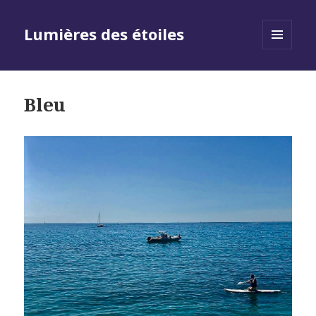
Lumières des étoiles
MENU
AND
WIDGETS
Bleu