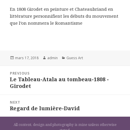
En 1808 Girodet en peinture et Chateaubriand en
littérature personnifient les débuts du mouvement
que l’on nommera le Romantisme
Posted
Author
Categories
mars 17, 2018
admin
Guess Art
on
Navigation
PREVIOUS
de
Le Tableau-Atala au tombeau-1808 -
Previous
l’article
Girodet
post:
NEXT
Regard de lumière-David
Next
post:
All content, design and photography is mine unless otherwise