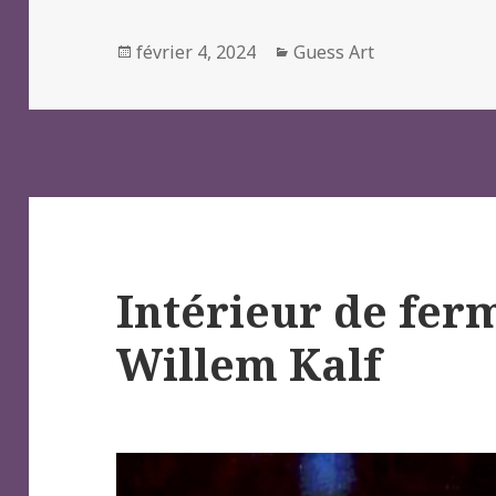
Posted
Categories
février 4, 2024
Guess Art
on
Intérieur de ferm
Willem Kalf