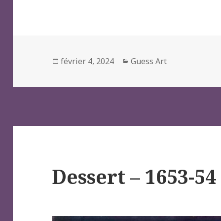
Posted
Categories
février 4, 2024
Guess Art
on
Dessert – 1653-54