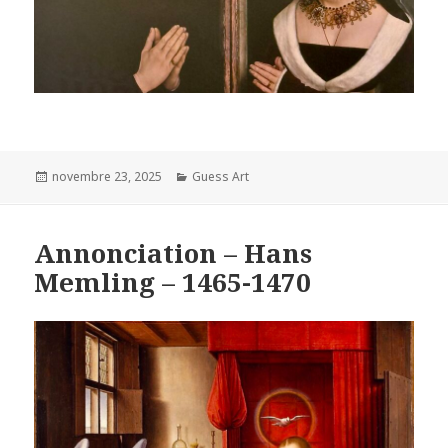
Posted
Categories
novembre 23, 2025
Guess Art
on
Annonciation – Hans
Memling – 1465-1470