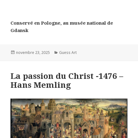
Conservé en Pologne, au musée national de
Gdansk
Posted
Categories
novembre 23, 2025
Guess Art
on
La passion du Christ -1476 –
Hans Memling