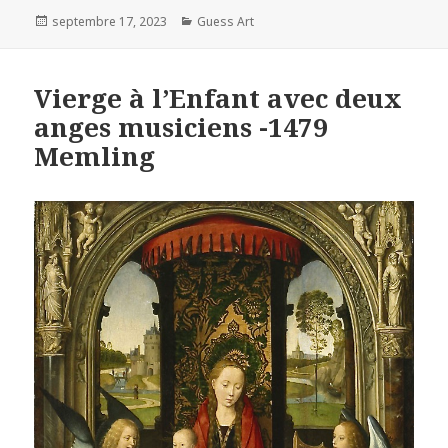
Posted
Categories
septembre 17, 2023
Guess Art
on
Vierge à l’Enfant avec deux
anges musiciens -1479
Memling