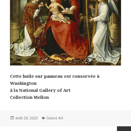
Cette huile sur panneau est conservée à
Washington
à la National Gallery of Art
Collection Mellon
Posted
Categories
août 20, 2023
Guess Art
on
Pagination