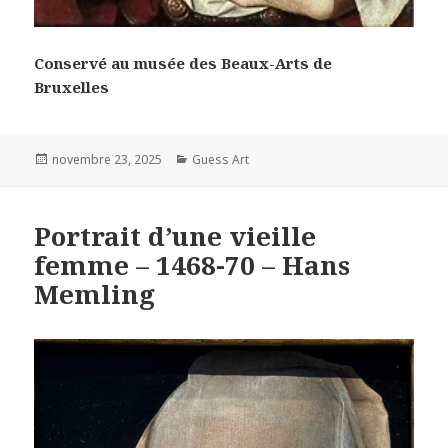
Conservé au musée des Beaux-Arts de
Bruxelles
Posted
Categories
novembre 23, 2025
Guess Art
on
Portrait d’une vieille
femme – 1468-70 – Hans
Memling