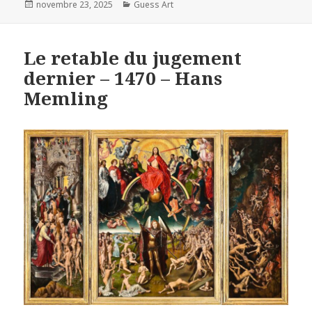
Posted
Categories
novembre 23, 2025
Guess Art
on
Le retable du jugement
dernier – 1470 – Hans
Memling