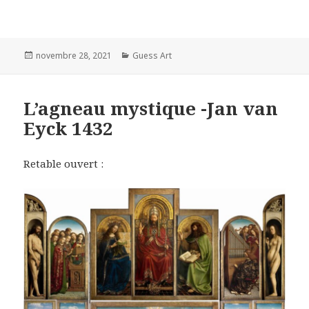
Posted
Categories
novembre 28, 2021
Guess Art
on
L’agneau mystique -Jan van
Eyck 1432
Retable ouvert :