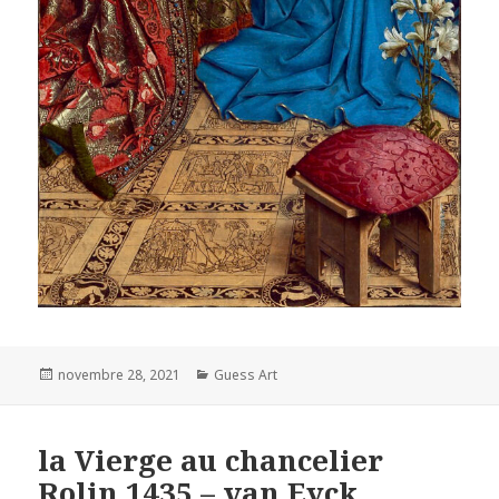
Posted
Categories
novembre 28, 2021
Guess Art
on
la Vierge au chancelier
Rolin 1435 – van Eyck