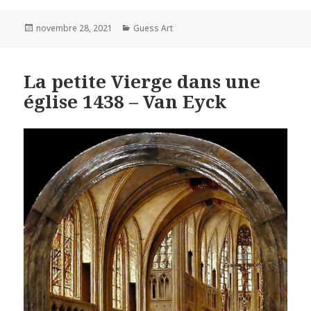
Posted
Categories
novembre 28, 2021
Guess Art
on
La petite Vierge dans une
église 1438 – Van Eyck