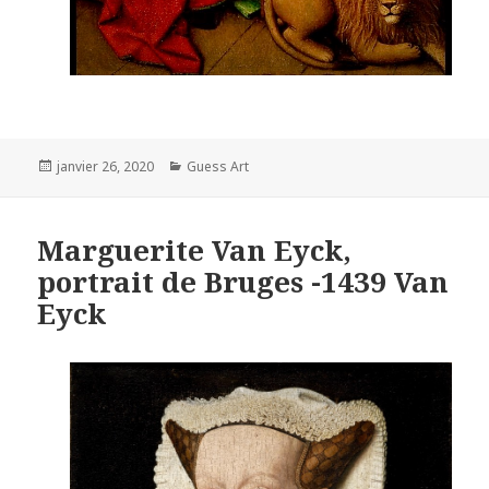
Posted
Categories
janvier 26, 2020
Guess Art
on
Marguerite Van Eyck,
portrait de Bruges -1439 Van
Eyck