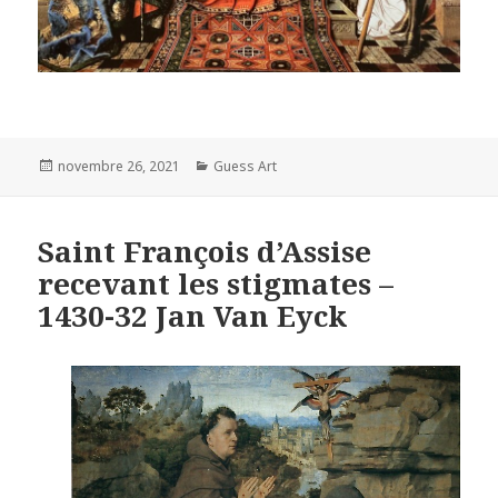
Posted
Categories
novembre 26, 2021
Guess Art
on
Saint François d’Assise
recevant les stigmates –
1430-32 Jan Van Eyck