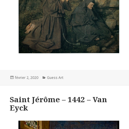
Posted
Categories
février 2, 2020
Guess Art
on
Saint Jérôme – 1442 – Van
Eyck