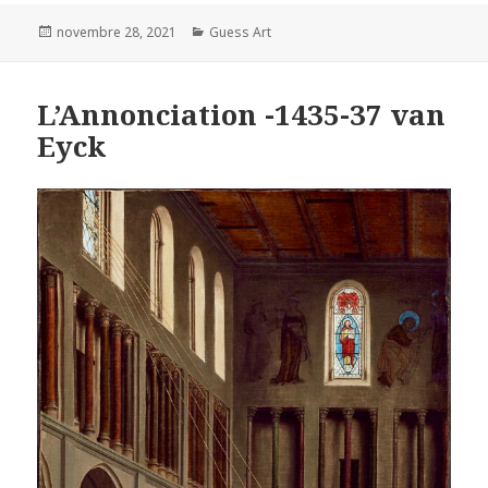
Posted
Categories
novembre 28, 2021
Guess Art
on
L’Annonciation -1435-37 van
Eyck