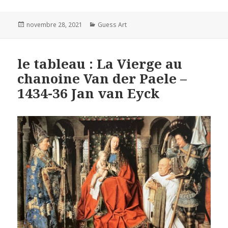
Posted
Categories
novembre 28, 2021
Guess Art
on
le tableau : La Vierge au
chanoine Van der Paele –
1434-36 Jan van Eyck