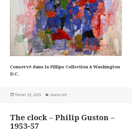
Conservé dans la Pillips Collection à Washington
D.C.
Posted
Categories
février 23, 2025
Guess Art
on
The clock – Philip Guston –
1953-57