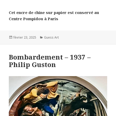
Cet encre de chine sur papier est conservé au
Centre Pompidou à Paris
Posted
Categories
février 23, 2025
Guess Art
on
Bombardement – 1937 –
Philip Guston