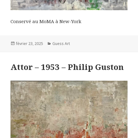
Conservé au MoMA à New-York
Posted
Categories
février 23, 2025
Guess Art
on
Attor – 1953 – Philip Guston